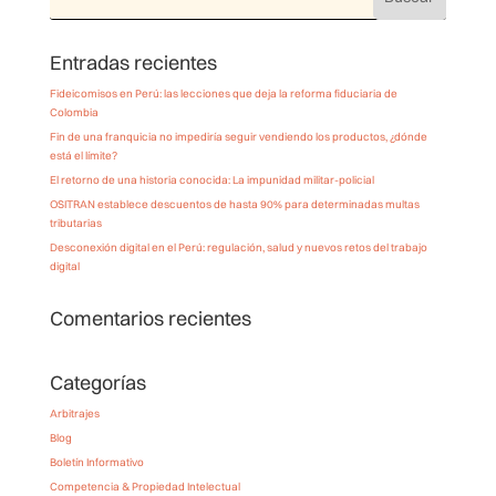
Entradas recientes
Fideicomisos en Perú: las lecciones que deja la reforma fiduciaria de
Colombia
Fin de una franquicia no impediría seguir vendiendo los productos, ¿dónde
está el límite?
El retorno de una historia conocida: La impunidad militar-policial
OSITRAN establece descuentos de hasta 90% para determinadas multas
tributarias
Desconexión digital en el Perú: regulación, salud y nuevos retos del trabajo
digital
Comentarios recientes
Categorías
Arbitrajes
Blog
Boletín Informativo
Competencia & Propiedad Intelectual