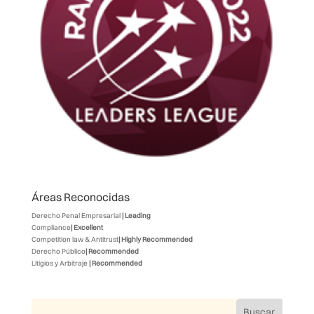
Áreas Reconocidas
Derecho Penal Empresarial
| Leading
Compliance
| Excellent
Competition law & Antitrust
| Highly Recommended
Derecho Público
| Recommended
Litigios y Arbitraje
| Recommended