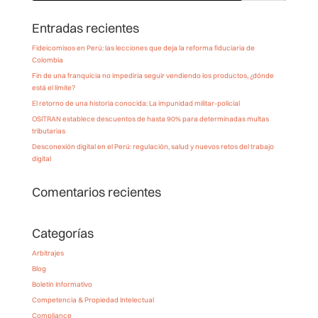
Entradas recientes
Fideicomisos en Perú: las lecciones que deja la reforma fiduciaria de
Colombia
Fin de una franquicia no impediría seguir vendiendo los productos, ¿dónde
está el límite?
El retorno de una historia conocida: La impunidad militar-policial
OSITRAN establece descuentos de hasta 90% para determinadas multas
tributarias
Desconexión digital en el Perú: regulación, salud y nuevos retos del trabajo
digital
Comentarios recientes
Categorías
Arbitrajes
Blog
Boletín Informativo
Competencia & Propiedad Intelectual
Compliance