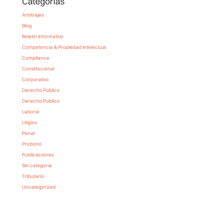
Categorías
Arbitrajes
Blog
Boletín Informativo
Competencia & Propiedad Intelectual
Compliance
Constitucional
Corporativo
Derecho Público
Derecho Publico
Laboral
Litigios
Penal
Probono
Publicaciones
Sin categoría
Tributario
Uncategorized