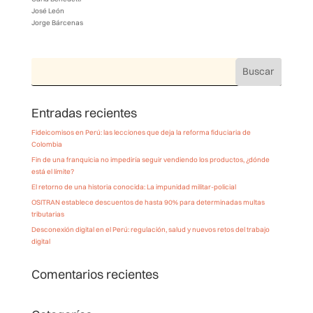
José León
Jorge Bárcenas
Entradas recientes
Fideicomisos en Perú: las lecciones que deja la reforma fiduciaria de
Colombia
Fin de una franquicia no impediría seguir vendiendo los productos, ¿dónde
está el límite?
El retorno de una historia conocida: La impunidad militar-policial
OSITRAN establece descuentos de hasta 90% para determinadas multas
tributarias
Desconexión digital en el Perú: regulación, salud y nuevos retos del trabajo
digital
Comentarios recientes