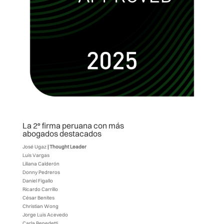
La 2° firma peruana con más
abogados destacados
José Ugaz
| Thought Leader
Luis Vargas
Liliana Calderón
Donny Pedreros
Daniel Figallo
Ricardo Carrillo
César Benites
Christian Wong
Jorge Luis Acevedo
Carla Benedetti