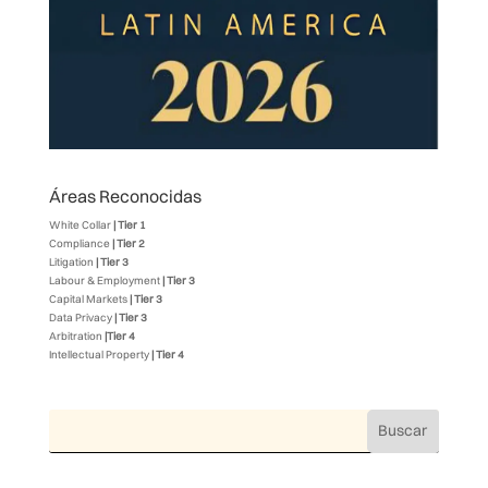
Áreas Reconocidas
White Collar
| Tier 1
Compliance
| Tier 2
Litigation
| Tier 3
Labour & Employment
| Tier 3
Capital Markets
| Tier 3
Data Privacy
| Tier 3
Arbitration
|Tier 4
Intellectual Property
| Tier 4