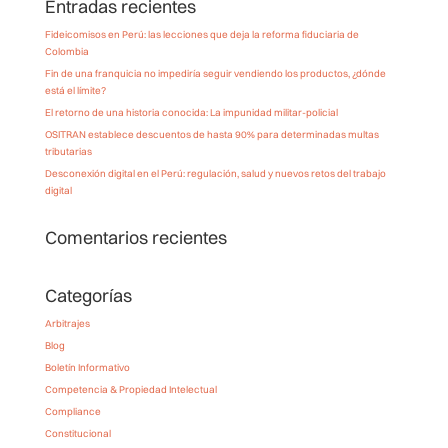
Entradas recientes
Fideicomisos en Perú: las lecciones que deja la reforma fiduciaria de
Colombia
Fin de una franquicia no impediría seguir vendiendo los productos, ¿dónde
está el límite?
El retorno de una historia conocida: La impunidad militar-policial
OSITRAN establece descuentos de hasta 90% para determinadas multas
tributarias
Desconexión digital en el Perú: regulación, salud y nuevos retos del trabajo
digital
Comentarios recientes
Categorías
Arbitrajes
Blog
Boletín Informativo
Competencia & Propiedad Intelectual
Compliance
Constitucional