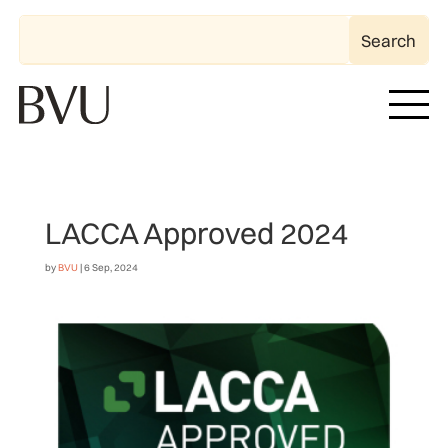
LACCA Approved 2024
by
BVU
|
6 Sep, 2024