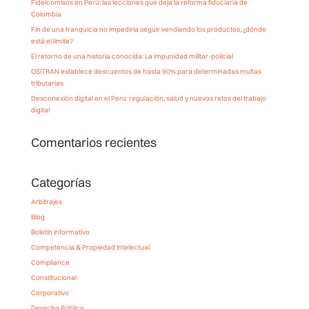
Fideicomisos en Perú: las lecciones que deja la reforma fiduciaria de
Colombia
Fin de una franquicia no impediría seguir vendiendo los productos, ¿dónde
está el límite?
El retorno de una historia conocida: La impunidad militar-policial
OSITRAN establece descuentos de hasta 90% para determinadas multas
tributarias
Desconexión digital en el Perú: regulación, salud y nuevos retos del trabajo
digital
Comentarios recientes
Categorías
Arbitrajes
Blog
Boletín Informativo
Competencia & Propiedad Intelectual
Compliance
Constitucional
Corporativo
Derecho Público