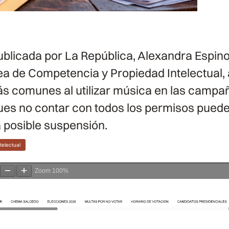
ublicada por La República, Alexandra Espin
ea de Competencia y Propiedad Intelectual, 
ás comunes al utilizar música en las campa
pues no contar con todos los permisos pued
a posible suspensión.
telectual
Zoom
100%