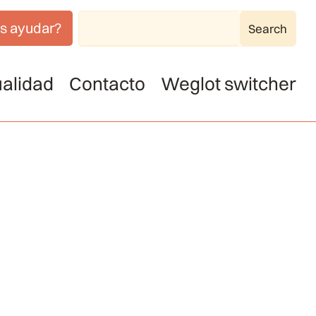
s ayudar?
alidad
Contacto
Weglot switcher