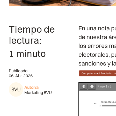
Tiempo de
En una nota p
de nuestra ár
lectura:
los errores m
1 minuto
electorales, 
sanciones y l
Publicado:
Competencia & Propiedad In
06, Abr, 2026
Page
1
/
2
Autor/a
Marketing BVU