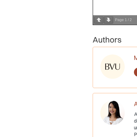
Page
1
/
2
Authors
M
A
A
d
u
P