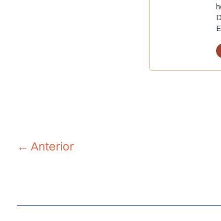
h
D
E
←
Anterior