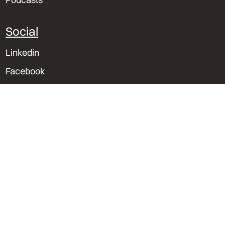
Social
Linkedin
Facebook
Instagram
Spotify
Sedes & Contacto
Lima, Perú
Trujillo, Perú
Orlando, Florida
bvu@bvu.pe