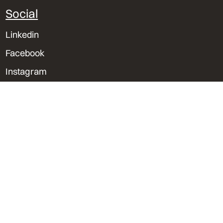
Social
Linkedin
Facebook
Instagram
Spotify
Sedes & Contacto
Lima, Perú
Trujillo, Perú
Orlando, Florida
bvu@bvu.pe