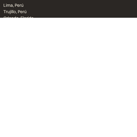
Lima, Perú
Trujillo, Perú
Orlando, Florida
bvu@bvu.pe