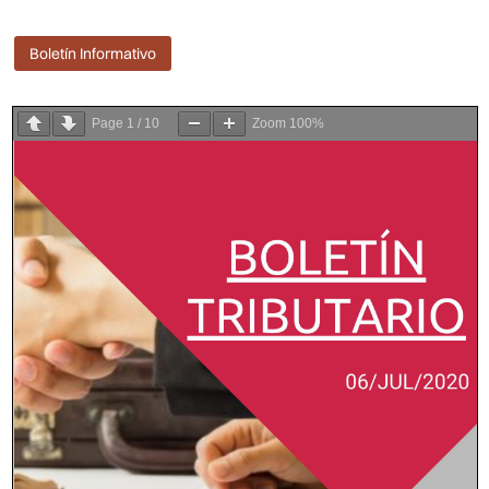
Boletín Informativo
Page
1
/
10
Zoom
100%