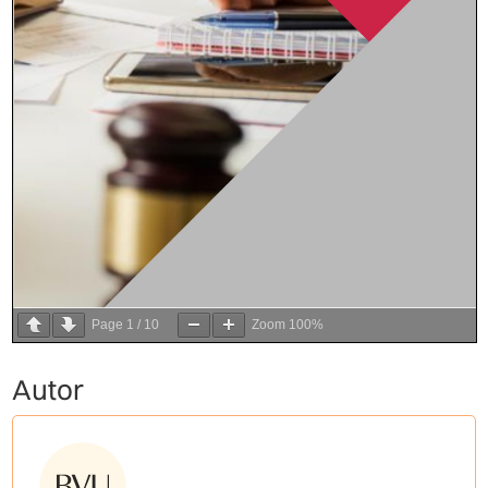
Page
1
/
10
Zoom
100%
Autor