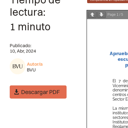
lectura:
Page
1
/
5
1 minuto
Publicado:
10, Abr, 2024
Autor/a
BVU
Descargar PDF