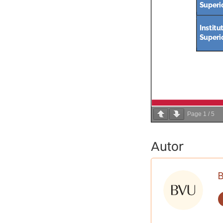
Page
1
/
5
Autor