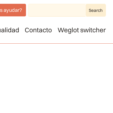
s ayudar?
alidad
Contacto
Weglot switcher