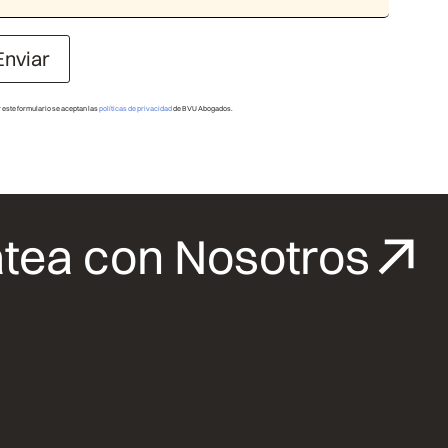
Enviar
r este formulario se aceptan las
políticas de privacidad
de BVU Abogados.
tea con Nosotros