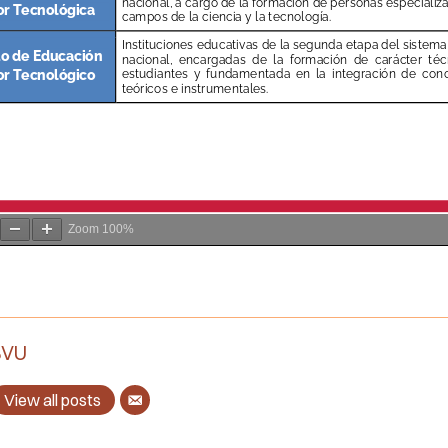
Zoom
100%
BVU
View all posts