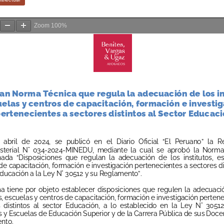
Zoom
100%