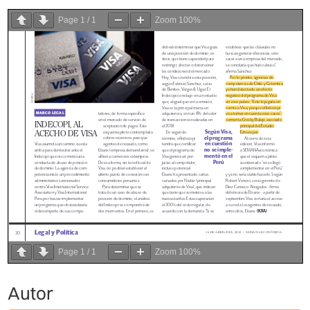
Page
1
/
1
Zoom
100%
Page
1
/
1
Zoom
100%
Autor