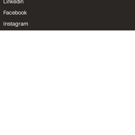
Linkedin
Facebook
Instagram
Spotify
Sedes & Contacto
Lima, Perú
Trujillo, Perú
Orlando, Florida
bvu@bvu.pe