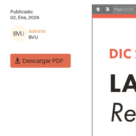
Page
1
/
13
Publicado:
02, Ene, 2026
Autor/a
BVU
Descargar PDF