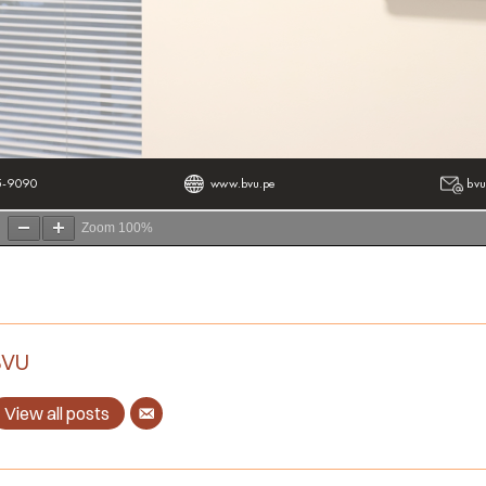
Zoom
100%
BVU
View all posts