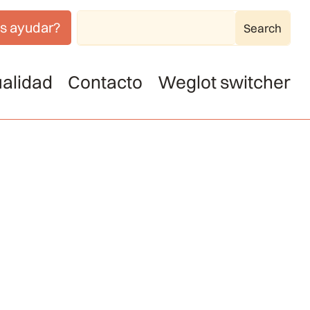
s ayudar?
alidad
Contacto
Weglot switcher