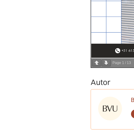
Page
1
/
13
Autor