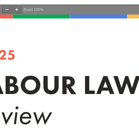
Zoom
100%