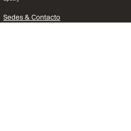
Sedes & Contacto
Lima, Perú
Trujillo, Perú
Orlando, Florida
bvu@bvu.pe