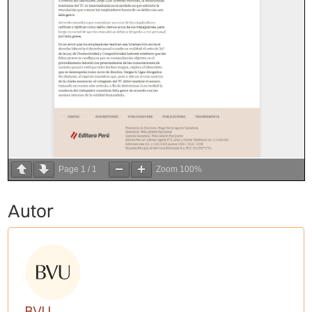
Page
1
/
1
Zoom
100%
Autor
BVU