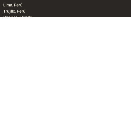
Lima, Perú
Trujillo, Perú
Orlando, Florida
bvu@bvu.pe