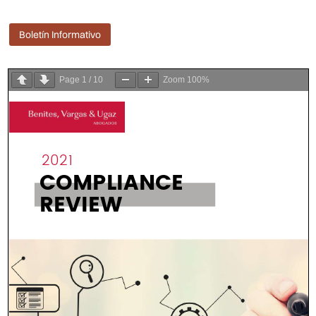
Boletín Informativo
Page
1
/
10
Zoom
100%