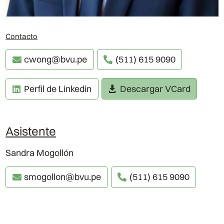
Contacto
cwong@bvu.pe
(511) 615 9090
Perfil de Linkedin
Descargar VCard
Asistente
Sandra Mogollón
smogollon@bvu.pe
(511) 615 9090