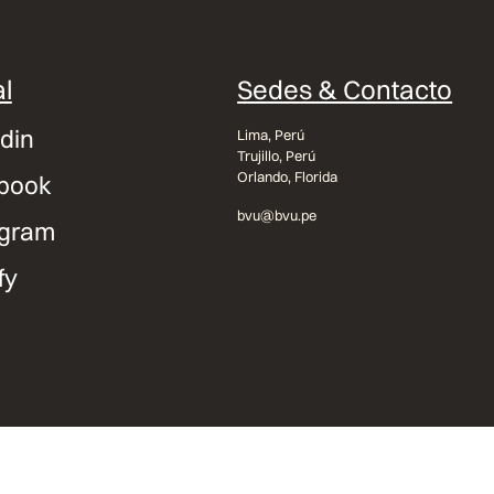
l
Sedes & Contacto
din
Lima, Perú
Trujillo, Perú
Orlando, Florida
book
bvu@bvu.pe
agram
fy