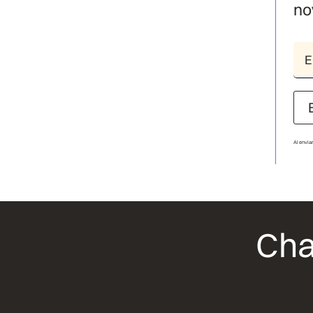
no
Al envia
Cha