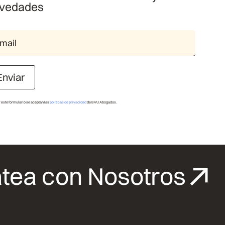
vedades
Enviar
r este formulario se aceptan las
políticas de privacidad
de BVU Abogados.
tea con Nosotros