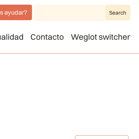
s ayudar?
alidad
Contacto
Weglot switcher