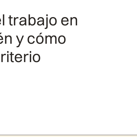
l trabajo en
én y cómo
iterio