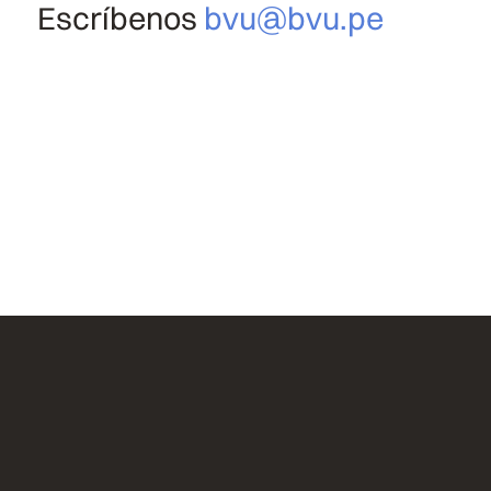
Escríbenos
bvu@bvu.pe