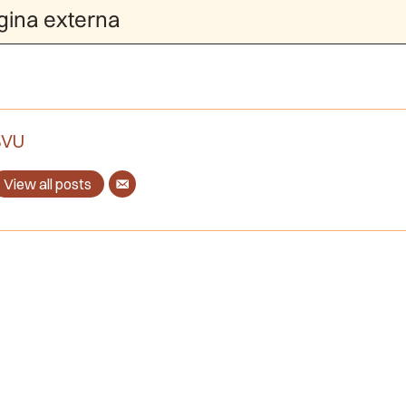
gina externa
BVU
View all posts