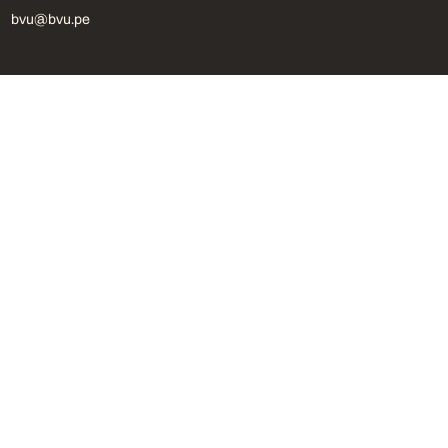
bvu@bvu.pe
Formulario
Procedimiento
Libro de reclamaciones
Linea Ética de denuncia
Política de privacidad
©
BVU. Todos los derechos reservados.