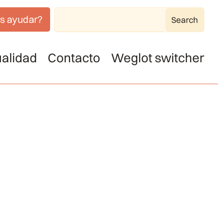
s ayudar?
alidad
Contacto
Weglot switcher