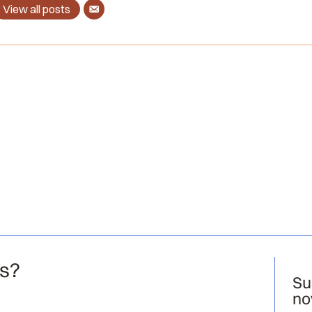
View all posts
os?
Su
no