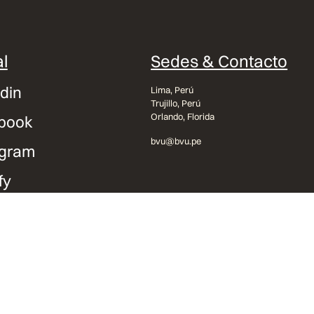
l
Sedes & Contacto
din
Lima, Perú
Trujillo, Perú
Orlando, Florida
book
bvu@bvu.pe
agram
fy