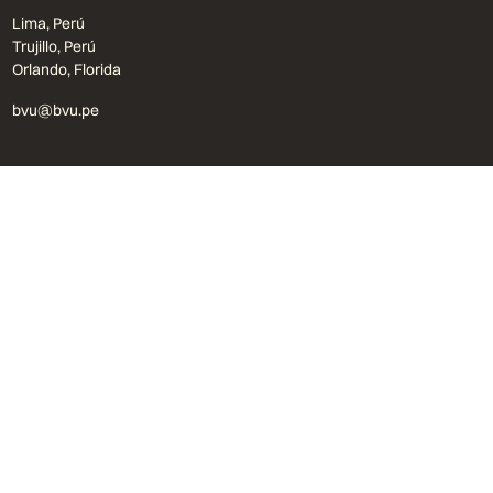
Lima, Perú
Trujillo, Perú
Orlando, Florida
bvu@bvu.pe
Formulario
Procedimiento
Libro de reclamaciones