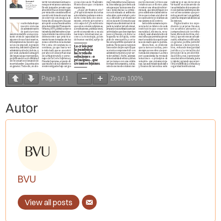
Page
1
/
1
Zoom
100%
Autor
BVU
View all posts