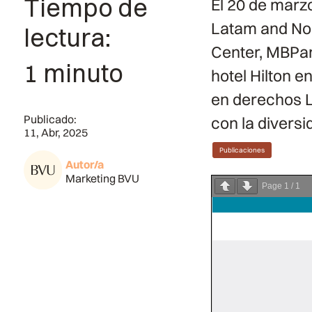
Tiempo de
El 20 de marz
Latam and Nor
lectura:
Center, MBPart
1 minuto
hotel Hilton e
en derechos 
Publicado:
con la diversid
11, Abr, 2025
Publicaciones
Autor/a
Marketing BVU
Page
1
/
1