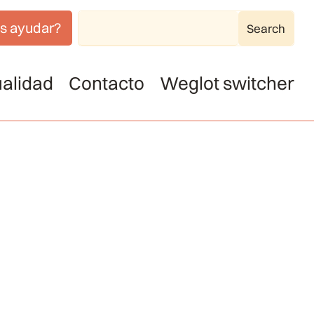
s ayudar?
alidad
Contacto
Weglot switcher