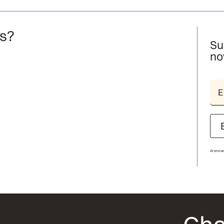
os?
Su
no
Al envia