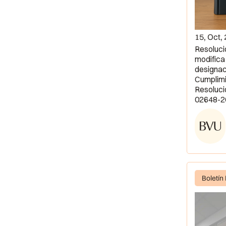
15, Oct,
Resoluc
modifica
designaci
Cumplimi
Resoluci
02648-2
Boletín