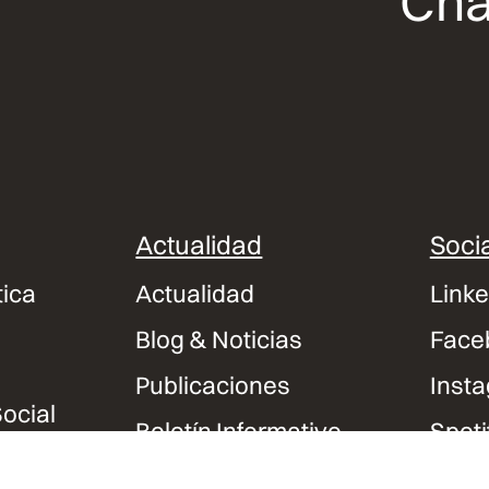
Cha
Actualidad
Socia
tica
Actualidad
Linke
Blog & Noticias
Face
Publicaciones
Inst
ocial
Boletín Informativo
Spoti
Podcasts