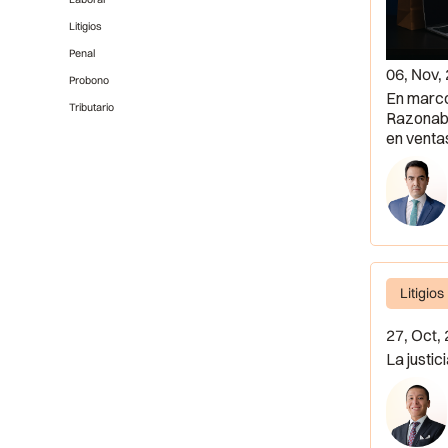
Litigios
Penal
06, Nov,
Probono
En marc
Tributario
Razonabi
en venta
Litigios
27, Oct,
La justic