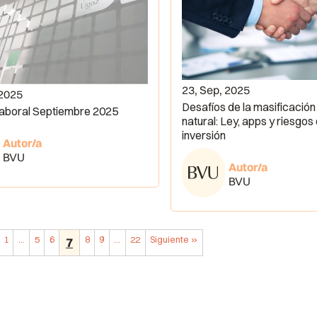
23, Sep, 2025
 2025
Desafíos de la masificación
Laboral Septiembre 2025
natural: Ley, apps y riesgos
inversión
Autor/a
BVU
Autor/a
BVU
1
…
5
6
8
9
…
22
Siguiente »
7