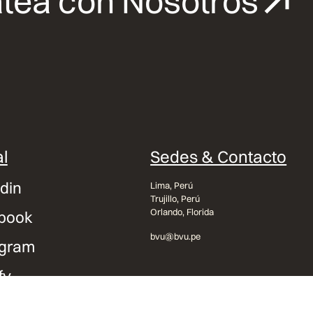
tea con Nosotros
l
Sedes & Contacto
din
Lima, Perú
Trujillo, Perú
Orlando, Florida
book
bvu@bvu.pe
agram
fy