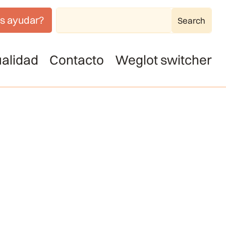
s ayudar?
alidad
Contacto
Weglot switcher