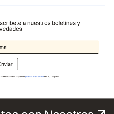
scríbete a nuestros boletines y
vedades
Enviar
r este formulario se aceptan las
políticas de privacidad
de BVU Abogados.