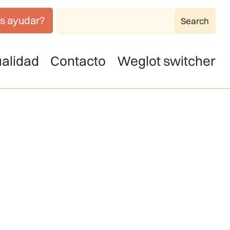
s ayudar?
alidad
Contacto
Weglot switcher