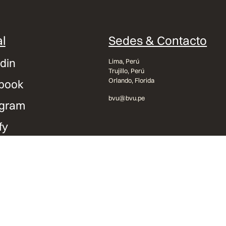
l
Sedes & Contacto
din
Lima, Perú
Trujillo, Perú
Orlando, Florida
book
bvu@bvu.pe
agram
fy