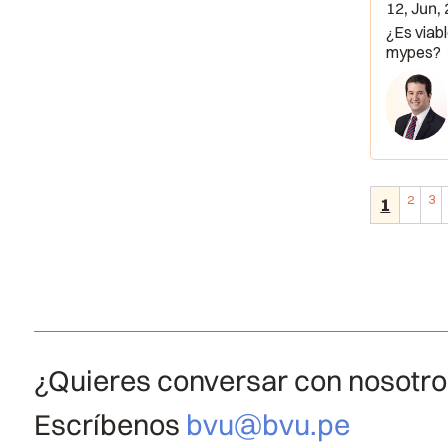
12, Jun,
¿Es viabl
mypes?
2
3
1
¿Quieres conversar con nosotr
Escríbenos
bvu@bvu.pe