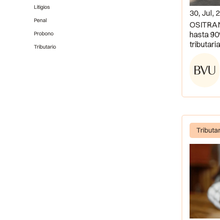
Litigios
30, Jul, 
Penal
OSITRAN
hasta 90
Probono
tributari
Tributario
Tributa