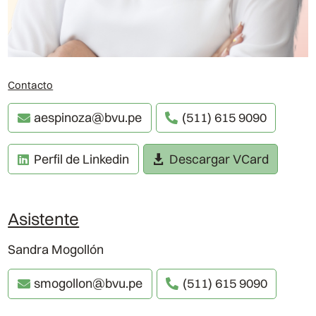
Contacto
aespinoza@bvu.pe
(511) 615 9090
Perfil de Linkedin
Descargar VCard
Asistente
Sandra Mogollón
smogollon@bvu.pe
(511) 615 9090