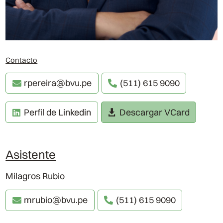
Contacto
rpereira@bvu.pe
(511) 615 9090
Perfil de Linkedin
Descargar VCard
Asistente
Milagros Rubio
mrubio@bvu.pe
(511) 615 9090