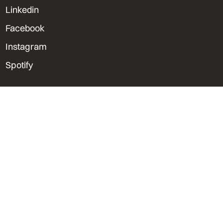
Linkedin
Facebook
Instagram
Spotify
Sedes & Contacto
Lima, Perú
Trujillo, Perú
Orlando, Florida
bvu@bvu.pe