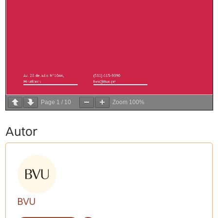
Page
1
/
10
Zoom
100%
Autor
BVU