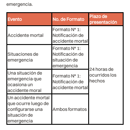
emergencia.
Plazo de
Evento
No. de Formato
presentación
Formato N° 1:
Accidente mortal
Notificación de
accidente mortal
Formato N° 1:
Situaciones de
Notificación de
emergencia
situación de
emergencia
24 horas de
Una situación de
ocurridos los
Formato N° 1:
emergencia que
hechos
Notificación de
ocasiona un
accidente mortal
accidente moral
Un accidente mortal
que ocurre luego de
configurarse
una
Ambos formatos
situación de
emergencia