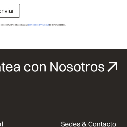
Enviar
r este formulario se aceptan las
políticas de privacidad
de BVU Abogados.
tea con Nosotros
l
Sedes & Contacto