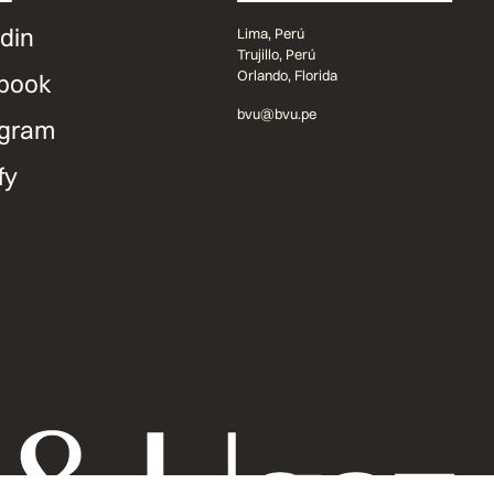
din
Lima, Perú
Trujillo, Perú
Orlando, Florida
book
bvu@bvu.pe
agram
fy