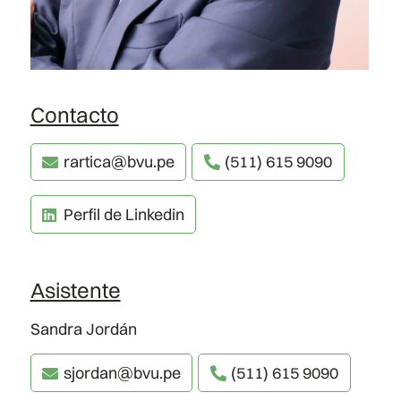
Contacto
rartica@bvu.pe
(511) 615 9090
Perfil de Linkedin
Asistente
Sandra Jordán
sjordan@bvu.pe
(511) 615 9090