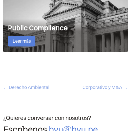
Public Compliance
Leer más
←
Derecho Ambiental
Corporativo y M&A
→
¿Quieres conversar con nosotros?
Escríbenos
bvu@bvu.pe