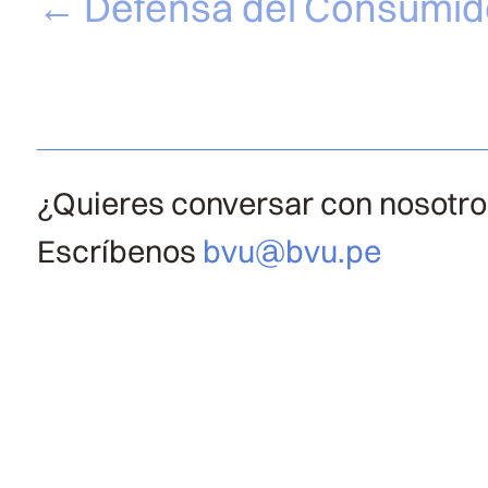
←
Defensa del Consumid
¿Quieres conversar con nosotr
Escríbenos
bvu@bvu.pe