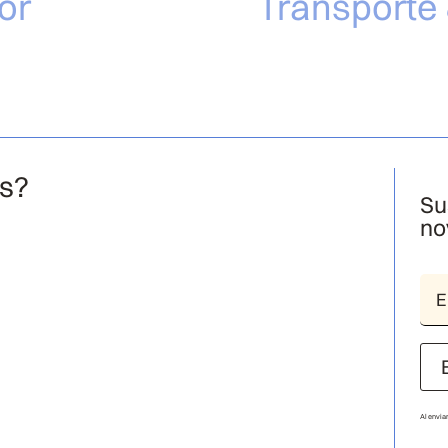
or
Transporte
os?
Su
no
Al envia