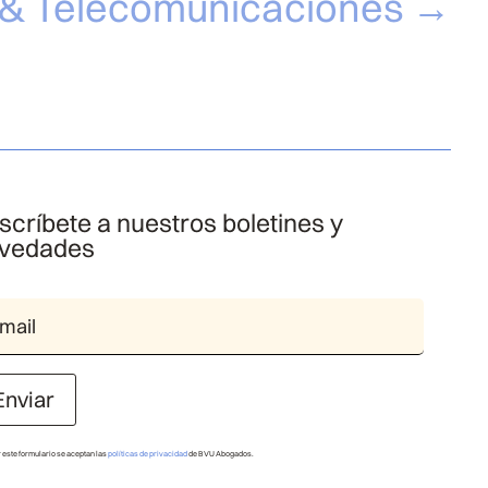
 & Telecomunicaciones
→
scríbete a nuestros boletines y
vedades
Enviar
r este formulario se aceptan las
políticas de privacidad
de BVU Abogados.