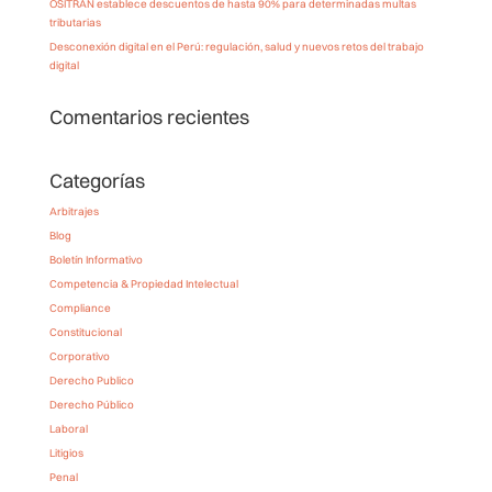
OSITRAN establece descuentos de hasta 90% para determinadas multas
tributarias
Desconexión digital en el Perú: regulación, salud y nuevos retos del trabajo
digital
Comentarios recientes
Categorías
Arbitrajes
Blog
Boletín Informativo
Competencia & Propiedad Intelectual
Compliance
Constitucional
Corporativo
Derecho Publico
Derecho Público
Laboral
Litigios
Penal