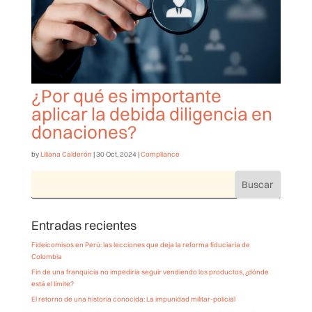
¿Por qué es importante
aplicar la debida diligencia en
donaciones?
by
Liliana Calderón
|
30 Oct, 2024
|
Compliance
Entradas recientes
Fideicomisos en Perú: las lecciones que deja la reforma fiduciaria de
Colombia
Fin de una franquicia no impediría seguir vendiendo los productos, ¿dónde
está el límite?
El retorno de una historia conocida: La impunidad militar-policial