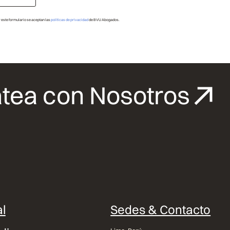
r este formulario se aceptan las
políticas de privacidad
de BVU Abogados.
tea con Nosotros
l
Sedes & Contacto