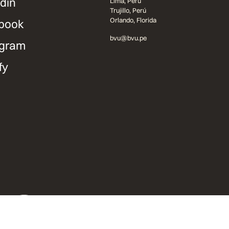
din
Lima, Perú
Trujillo, Perú
Orlando, Florida
book
bvu@bvu.pe
agram
fy